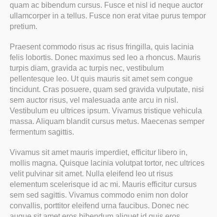
quam ac bibendum cursus. Fusce et nisl id neque auctor
ullamcorper in a tellus. Fusce non erat vitae purus tempor
pretium.
Praesent commodo risus ac risus fringilla, quis lacinia
felis lobortis. Donec maximus sed leo a rhoncus. Mauris
turpis diam, gravida ac turpis nec, vestibulum
pellentesque leo. Ut quis mauris sit amet sem congue
tincidunt. Cras posuere, quam sed gravida vulputate, nisi
sem auctor risus, vel malesuada ante arcu in nisl.
Vestibulum eu ultrices ipsum. Vivamus tristique vehicula
massa. Aliquam blandit cursus metus. Maecenas semper
fermentum sagittis.
Vivamus sit amet mauris imperdiet, efficitur libero in,
mollis magna. Quisque lacinia volutpat tortor, nec ultrices
velit pulvinar sit amet. Nulla eleifend leo ut risus
elementum scelerisque id ac mi. Mauris efficitur cursus
sem sed sagittis. Vivamus commodo enim non dolor
convallis, porttitor eleifend urna faucibus. Donec nec
augue sit amet eros bibendum aliquet id quis eros.